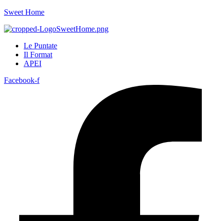
Sweet Home
Le Puntate
Il Format
APEI
Facebook-f